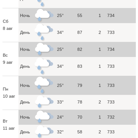
Ночь
25°
55
1
734
Сб
8 авг
День
34°
87
2
733
Ночь
25°
82
1
734
Вс
9 авг
День
34°
83
1
733
Ночь
25°
79
1
733
Пн
10 авг
День
33°
78
2
733
Ночь
24°
70
1
732
Вт
11 авг
День
32°
58
2
733