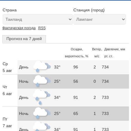
Страна
Станция (город)
Фактическая погода
RSS
Прогноз на 7 дней
Осадки,
Ветер,
Давление, мм
вероятность, %
м/с
рт. ст.
Ср
День
32°
96
2
734
5 авг
Ночь
25°
56
0
734
Чт
6 авг
День
34°
91
2
733
Ночь
25°
65
1
733
Пт
7 авг
День
34°
91
1
733