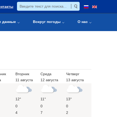
онтакты
е данные
Вокруг погоды
О нас
ник
Вторник
Среда
Четверг
а
11 августа
12 августа
13 августа
12°
11°
13°
0
0
0
4
7
2