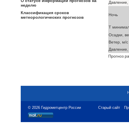
О статусе информации прогнозов на
Давление, 
неделю
Классификация сроков
Ночь
метеорологических прогнозов
T минима
Осадки, в
Ветер, м/с
Давление, 
Прогноз ра
© 2026 Гидрометцентр России
Старый сайт
Пр