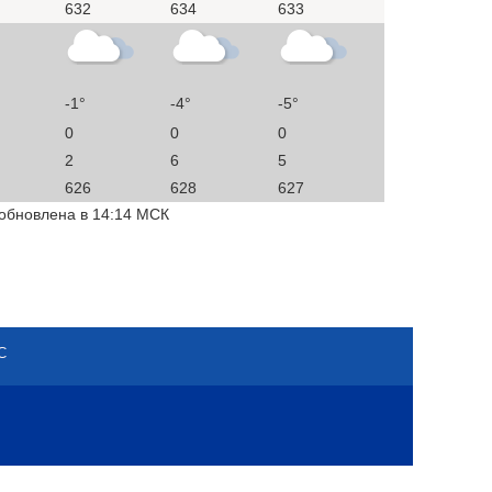
632
634
633
-1°
-4°
-5°
0
0
0
2
6
5
626
628
627
 обновлена в 14:14 МСК
С