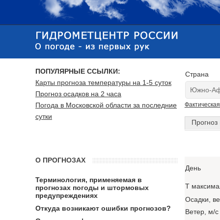
ПОПУЛЯРНЫЕ ССЫЛКИ:
Страна
Карты прогноза температуры на 1-5 суток
Прогноз осадков на 2 часа
Погода в Московской области за последние
Фактическая
сутки
Прогноз 
О ПРОГНОЗАХ
День
Терминология, применяемая в
T максима
прогнозах погоды и штормовых
предупреждениях
Осадки, в
Откуда возникают ошибки прогнозов?
Ветер, м/с