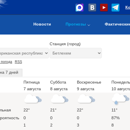
К
Новости
Прогнозы
Фактически
Станция (город)
 погода
RSS
на 7 дней
Пятница
Суббота
Воскресенье
Понедель
7 августа
8 августа
9 августа
10 август
льная
22°
21°
22°
11°
ероятность
0
0
0
87%
1
2
3
8