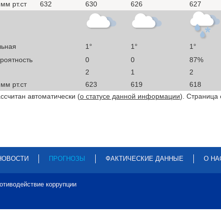
мм рт.ст
632
630
626
627
льная
1°
1°
1°
ероятность
0
0
87%
2
1
2
мм рт.ст
623
619
618
ссчитан автоматически (
о статусе данной информации
). Страница
НОВОСТИ
ПРОГНОЗЫ
ФАКТИЧЕСКИЕ ДАННЫЕ
О НА
отиводействие коррупции