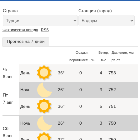
Страна
Станция (город)
Фактическая погода
RSS
Прогноз на 7 дней
Осадки,
Ветер,
Давление, мм
вероятность, %
м/с
рт. ст.
Чт
День
36°
0
4
753
6 авг
Ночь
26°
0
3
752
Пт
7 авг
День
36°
0
5
751
Ночь
26°
0
3
750
Сб
8 авг
День
37°
0
6
750