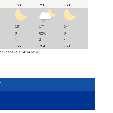
753
756
760
16°
17°
14°
0
62%
0
1
3
4
755
754
759
 обновлена в 14:14 МСК
С