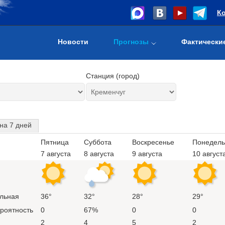
К
Новости
Прогнозы
Фактически
Станция (город)
на 7 дней
Пятница
Суббота
Воскресенье
Понедель
7 августа
8 августа
9 августа
10 август
льная
36°
32°
28°
29°
ероятность
0
67%
0
0
2
4
5
2