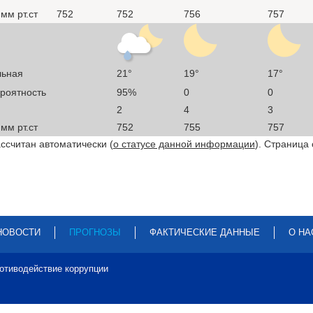
мм рт.ст
752
752
756
757
льная
21°
19°
17°
ероятность
95%
0
0
2
4
3
мм рт.ст
752
755
757
ссчитан автоматически (
о статусе данной информации
). Страница
НОВОСТИ
ПРОГНОЗЫ
ФАКТИЧЕСКИЕ ДАННЫЕ
О НА
отиводействие коррупции