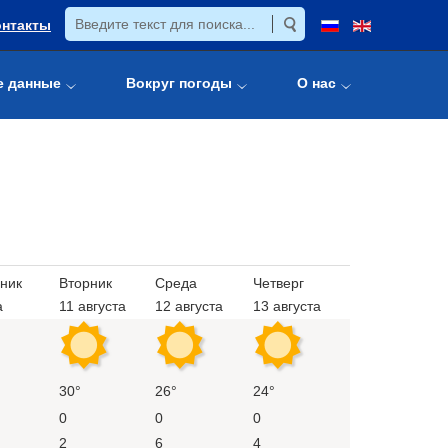
онтакты
е данные
Вокруг погоды
О нас
ник
Вторник
Среда
Четверг
а
11 августа
12 августа
13 августа
30°
26°
24°
0
0
0
2
6
4