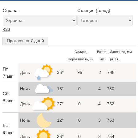
Страна
Станция (город)
RSS
Прогноз на 7 дней
Осадки,
Ветер,
Давление, мм
вероятность, %
м/с
рт. ст.
Пт
День
36°
95
2
748
7 авг
Ночь
16°
0
4
750
Сб
8 авг
День
27°
0
4
752
Ночь
12°
0
3
753
Вс
9 авг
День
26°
0
3
754