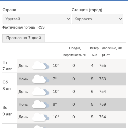
Страна
Станция (город)
Фактическая погода
RSS
Прогноз на 7 дней
Осадки,
Ветер,
Давление, мм
вероятность, %
м/с
рт. ст.
Пт
День
10°
0
4
755
7 авг
Ночь
7°
0
5
753
Сб
8 авг
День
10°
0
6
754
Ночь
8°
0
5
759
Вс
9 авг
День
10°
0
5
764