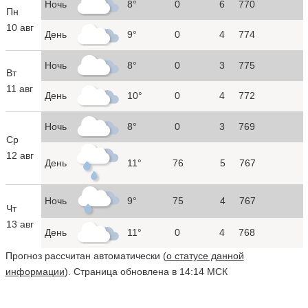
Ночь
8°
0
6
770
Пн
10 авг
День
9°
0
4
774
Ночь
8°
0
3
775
Вт
11 авг
День
10°
0
4
772
Ночь
8°
0
3
769
Ср
12 авг
День
11°
76
5
767
Ночь
9°
75
4
767
Чт
13 авг
День
11°
0
4
768
Прогноз рассчитан автоматически (
о статусе данной
информации
). Страница обновлена в 14:14 МСК