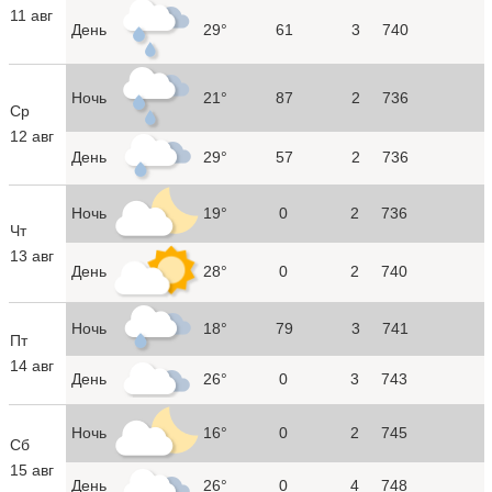
11 авг
День
29°
61
3
740
Ночь
21°
87
2
736
Ср
12 авг
День
29°
57
2
736
Ночь
19°
0
2
736
Чт
13 авг
День
28°
0
2
740
Ночь
18°
79
3
741
Пт
14 авг
День
26°
0
3
743
Ночь
16°
0
2
745
Сб
15 авг
День
26°
0
4
748