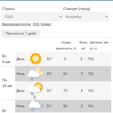
Страна
Станция (город)
Фактическая погода
RSS
Климат
Прогноз на 7 дней
Осадки,
Ветер,
Давление, мм
вероятность, %
м/с
рт. ст.
Вс
День
31°
0
2
743
9 авг
Ночь
20°
61
3
741
Пн
10 авг
День
31°
73
4
741
Ночь
21°
90
2
741
Вт