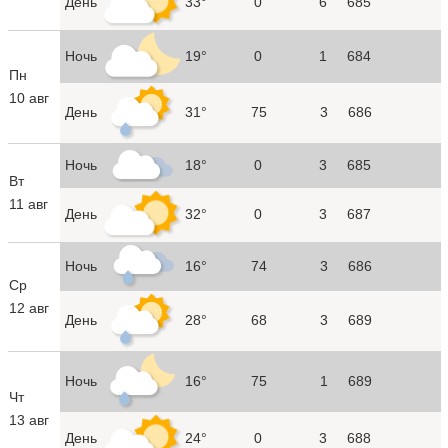
День
33°
0
6
685
Ночь
19°
0
1
684
Пн
10 авг
День
31°
75
3
686
Ночь
18°
0
3
685
Вт
11 авг
День
32°
0
3
687
Ночь
16°
74
3
686
Ср
12 авг
День
28°
68
3
689
Ночь
16°
75
1
689
Чт
13 авг
День
24°
0
3
688