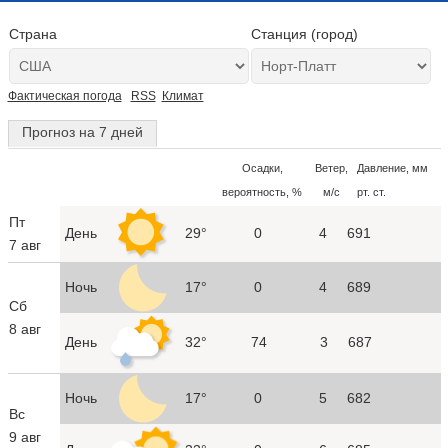
Страна
Станция (город)
Фактическая погода
RSS
Климат
Прогноз на 7 дней
Осадки,
Ветер,
Давление, мм
вероятность, %
м/с
рт. ст.
Пт
День
29°
0
4
691
7 авг
Ночь
17°
0
4
689
Сб
8 авг
День
32°
74
3
687
Ночь
17°
0
5
682
Вс
9 авг