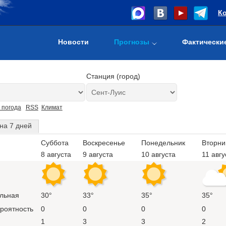
К
Новости
Прогнозы
Фактически
Станция (город)
 погода
RSS
Климат
на 7 дней
Суббота
Воскресенье
Понедельник
Вторни
8 августа
9 августа
10 августа
11 авгу
льная
30°
33°
35°
35°
ероятность
0
0
0
0
1
3
3
2