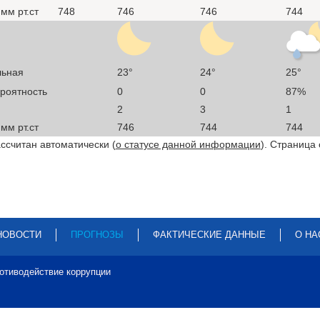
мм рт.ст
748
746
746
744
льная
23°
24°
25°
ероятность
0
0
87%
2
3
1
мм рт.ст
746
744
744
ссчитан автоматически (
о статусе данной информации
). Страница
НОВОСТИ
ПРОГНОЗЫ
ФАКТИЧЕСКИЕ ДАННЫЕ
О НА
отиводействие коррупции