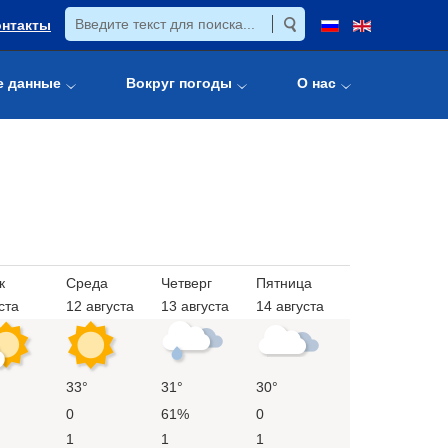
онтакты
е данные
Вокруг погоды
О нас
к
Среда
Четверг
Пятница
ста
12 августа
13 августа
14 августа
33°
31°
30°
0
61%
0
1
1
1