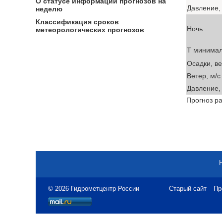
О статусе информации прогнозов на
Давление, 
неделю
Классификация сроков
Ночь
метеорологических прогнозов
T минима
Осадки, в
Ветер, м/с
Давление, 
Прогноз ра
© 2026 Гидрометцентр России
Старый сайт
Пр