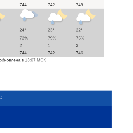
744
742
749
24°
23°
22°
72%
79%
75%
2
1
3
744
742
746
 обновлена в 13:07 МСК
С