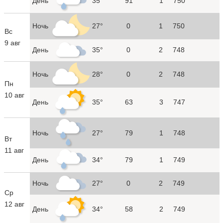
День
35°
91
1
750
Ночь
27°
0
1
750
Вс
9 авг
День
35°
0
2
748
Ночь
28°
0
2
748
Пн
10 авг
День
35°
63
3
747
Ночь
27°
79
1
748
Вт
11 авг
День
34°
79
1
749
Ночь
27°
0
2
749
Ср
12 авг
День
34°
58
2
749