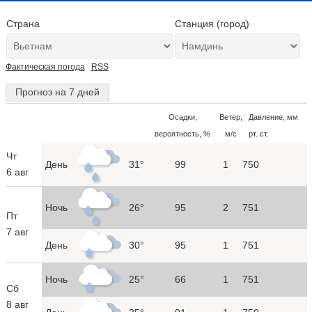
Страна
Станция (город)
Фактическая погода
RSS
Прогноз на 7 дней
Осадки,
Ветер,
Давление, мм
вероятность, %
м/с
рт. ст.
Чт
День
31°
99
1
750
6 авг
Ночь
26°
95
2
751
Пт
7 авг
День
30°
95
1
751
Ночь
25°
66
1
751
Сб
8 авг