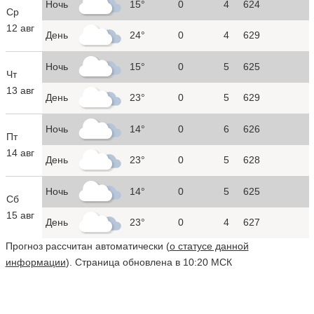
Ночь
15°
0
4
624
Ср
12 авг
День
24°
0
4
629
Ночь
15°
0
5
625
Чт
13 авг
День
23°
0
5
629
Ночь
14°
0
6
626
Пт
14 авг
День
23°
0
5
628
Ночь
14°
0
5
625
Сб
15 авг
День
23°
0
4
627
Прогноз рассчитан автоматически (
о статусе данной
информации
). Страница обновлена в 10:20 МСК