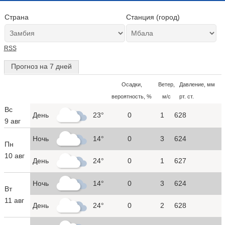
Страна
Станция (город)
RSS
Прогноз на 7 дней
Осадки,
Ветер,
Давление, мм
вероятность, %
м/с
рт. ст.
Вс
День
23°
0
1
628
9 авг
Ночь
14°
0
3
624
Пн
10 авг
День
24°
0
1
627
Ночь
14°
0
3
624
Вт
11 авг
День
24°
0
2
628