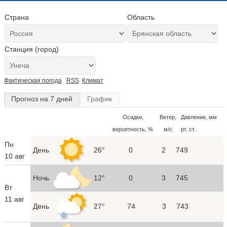
Страна
Область
Станция (город)
Фактическая погода
RSS
Климат
Прогноз на 7 дней
График
Осадки,
Ветер,
Давление, мм
вероятность, %
м/с
рт. ст.
Пн
День
26°
0
2
749
10 авг
Ночь
12°
0
3
745
Вт
11 авг
День
27°
74
3
743