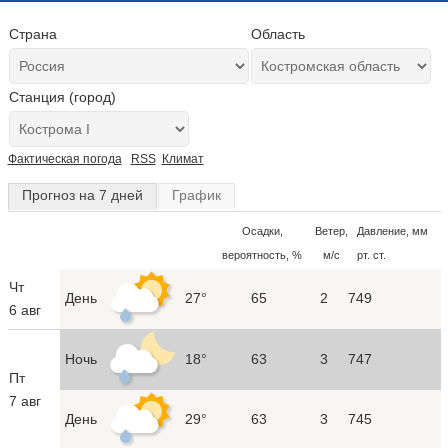
Страна
Область
Станция (город)
Фактическая погода
RSS
Климат
Прогноз на 7 дней
График
Осадки,
Ветер,
Давление, мм
вероятность, %
м/с
рт. ст.
Чт
День
27°
65
2
749
6 авг
Ночь
18°
63
3
747
Пт
7 авг
День
29°
63
3
745