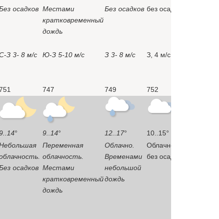
Без осадков
Местами
Без осадков
без осадков
кратковременный
дождь
C-З 3- 8
м/c
Ю-З 5-10
м/c
З 3- 8
м/c
З,
4
м/с
751
747
749
752
9..14
°
9..14
°
12..17
°
10..15°
Небольшая
Переменная
Облачно.
Облачно,
облачность.
облачность.
Временами
без осадков
Без осадков
Местами
небольшой
кратковременный
дождь
дождь