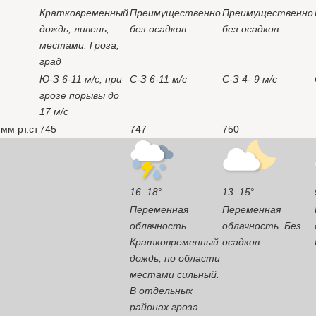
Кратковременный
Преимущественно
Преимущественно
дождь, ливень,
без осадков
без осадков
местами. Гроза,
град
Ю-З 6-11
м/c
, при
C-З 6-11
м/c
C-З 4- 9
м/c
грозе порывы до
17
м/c
мм рт.ст
745
747
750
16..18
°
13..15
°
Переменная
Переменная
облачность.
облачность. Без
Кратковременный
осадков
дождь, по области
местами сильный.
В отдельных
районах гроза