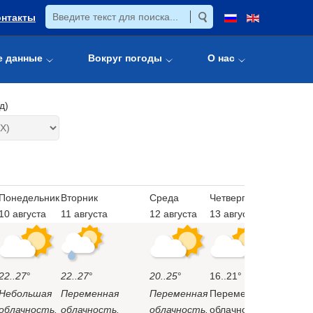
онтакты
е данные
Вокруг погоды
О нас
д)
Понедельник
Вторник
Среда
Четверг
10 августа
11 августа
12 августа
13 августа
22..27
°
22..27
°
20..25
°
16..21°
Небольшая
Переменная
Переменная
Переменная
облачность.
облачность.
облачность.
облачность,