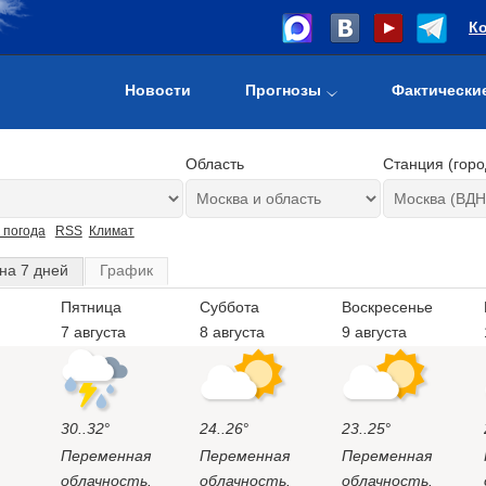
К
Новости
Прогнозы
Фактически
Область
Станция (горо
 погода
RSS
Климат
на 7 дней
График
Пятница
Суббота
Воскресенье
7 августа
8 августа
9 августа
30..32
°
24..26
°
23..25
°
Переменная
Переменная
Переменная
облачность.
облачность.
облачность.