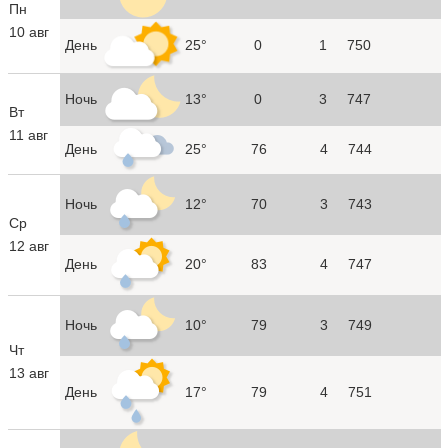
Пн
10 авг
День
25°
0
1
750
Ночь
13°
0
3
747
Вт
11 авг
День
25°
76
4
744
Ночь
12°
70
3
743
Ср
12 авг
День
20°
83
4
747
Ночь
10°
79
3
749
Чт
13 авг
День
17°
79
4
751