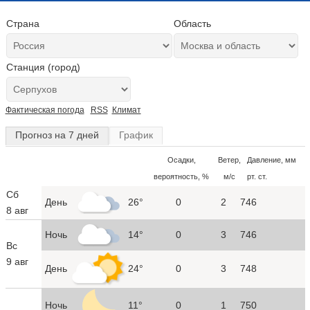
Страна
Область
Станция (город)
Фактическая погода
RSS
Климат
Прогноз на 7 дней
График
Осадки,
Ветер,
Давление, мм
вероятность, %
м/с
рт. ст.
Сб
День
26°
0
2
746
8 авг
Ночь
14°
0
3
746
Вс
9 авг
День
24°
0
3
748
Ночь
11°
0
1
750