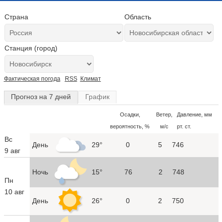
Страна
Область
Станция (город)
Фактическая погода
RSS
Климат
Прогноз на 7 дней
График
Осадки,
Ветер,
Давление, мм
вероятность, %
м/с
рт. ст.
Вс
День
29°
0
5
746
9 авг
Ночь
15°
76
2
748
Пн
10 авг
День
26°
0
2
750