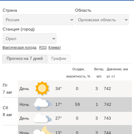
Страна
Область
Станция (город)
Фактическая погода
RSS
Климат
Прогноз на 7 дней
График
Осадки,
Ветер,
Давление, мм
вероятность, %
м/с
рт. ст.
Пт
День
34°
0
3
742
7 авг
Ночь
17°
59
1
742
Сб
8 авг
День
27°
0
3
743
Ночь
13°
0
3
744