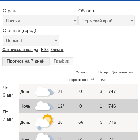
Страна
Область
Станция (город)
Фактическая погода
RSS
Климат
Прогноз на 7 дней
График
Осадки,
Ветер,
Давление, мм
вероятность, %
м/с
рт. ст.
Чт
День
21°
0
3
747
6 авг
Ночь
12°
0
1
746
Пт
7 авг
День
26°
66
3
745
Ночь
18°
61
4
741