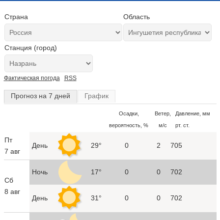
Страна
Область
Станция (город)
Фактическая погода
RSS
Прогноз на 7 дней
График
Осадки,
Ветер,
Давление, мм
вероятность, %
м/с
рт. ст.
Пт
День
29°
0
2
705
7 авг
Ночь
17°
0
0
702
Сб
8 авг
День
31°
0
0
702