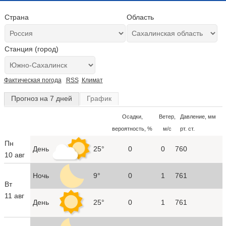
Страна
Область
Станция (город)
Фактическая погода
RSS
Климат
Прогноз на 7 дней
График
Осадки,
Ветер,
Давление, мм
вероятность, %
м/с
рт. ст.
Пн
День
25°
0
0
760
10 авг
Ночь
9°
0
1
761
Вт
11 авг
День
25°
0
1
761