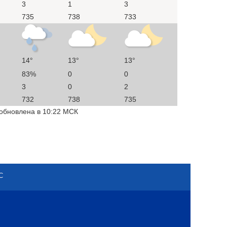
3
1
3
735
738
733
14°
13°
13°
83%
0
0
3
0
2
732
738
735
 обновлена в 10:22 МСК
С