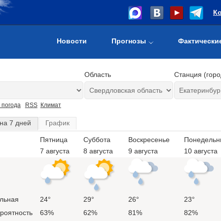
К
Новости
Прогнозы
Фактически
Область
Станция (горо
 погода
RSS
Климат
на 7 дней
График
Пятница
Суббота
Воскресенье
Понедельн
7 августа
8 августа
9 августа
10 августа
льная
24°
29°
26°
23°
ероятность
63%
62%
81%
82%