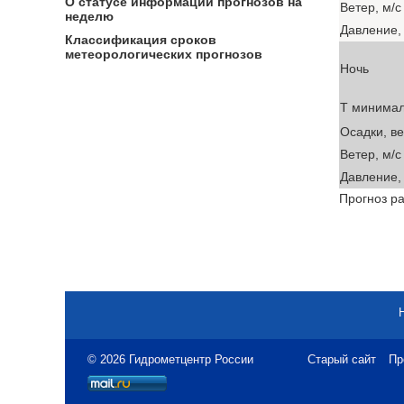
О статусе информации прогнозов на
Ветер, м/с
неделю
Давление, 
Классификация сроков
метеорологических прогнозов
Ночь
T минима
Осадки, в
Ветер, м/с
Давление, 
Прогноз ра
© 2026 Гидрометцентр России
Старый сайт
Пр