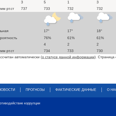
3
5
1
3
мм рт.ст
737
733
732
732
льная
17°
17°
18°
ероятность
76%
61%
61%
4
2
2
мм рт.ст
734
733
730
ссчитан автоматически (
о статусе данной информации
). Страница
НОВОСТИ
ПРОГНОЗЫ
ФАКТИЧЕСКИЕ ДАННЫЕ
О НА
отиводействие коррупции