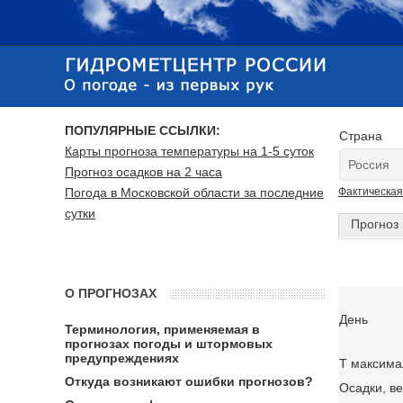
ПОПУЛЯРНЫЕ ССЫЛКИ:
Страна
Карты прогноза температуры на 1-5 суток
Прогноз осадков на 2 часа
Погода в Московской области за последние
Фактическая
сутки
Прогноз 
О ПРОГНОЗАХ
День
Терминология, применяемая в
прогнозах погоды и штормовых
предупреждениях
T максима
Откуда возникают ошибки прогнозов?
Осадки, в