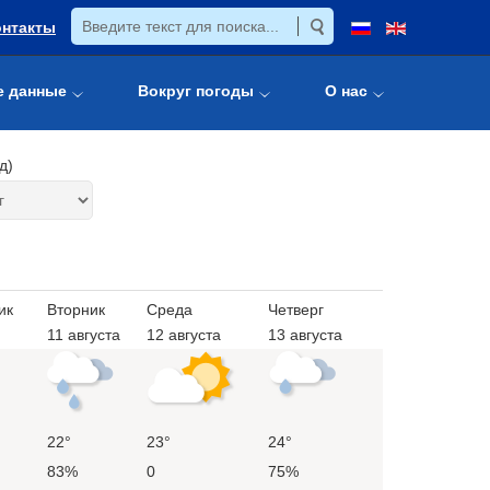
онтакты
е данные
Вокруг погоды
О нас
д)
ик
Вторник
Среда
Четверг
11 августа
12 августа
13 августа
22°
23°
24°
83%
0
75%