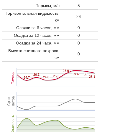
Порывы, м/с
5
Горизонтальная видимость,
24
км
Осадки за 6 часов, мм
0
Осадки за 12 часов, мм
0
Осадки за 24 часа, мм
0
Высота снежного покрова,
0
см
27.9
27.9
Темпер.
29.4
29.4
26.1
26.1
29
29
25.3
25.3
28.1
28.1
24.8
24.8
24.7
24.7
Ср.ск.
ветра
Влажность