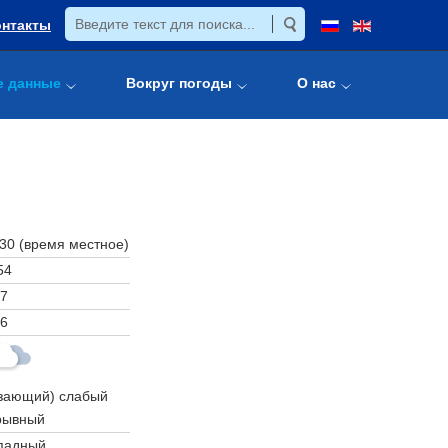
онтакты
е данные
Вокруг погоды
О нас
:30 (время местное)
54
7
6
зающий) слабый
рывный
падный