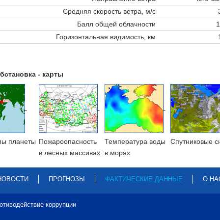
Средняя скорость ветра, м/с
Балл общей облачности
1
Горизонтальная видимость, км
бстановка - карты
мы планеты
Пожароопасность
Температура воды
Cпутниковые с
в лесных массивах
в морях
НОВОСТИ
ПРОГНОЗЫ
ФАКТИЧЕСКИЕ ДАННЫЕ
О НА
отиводействие коррупции