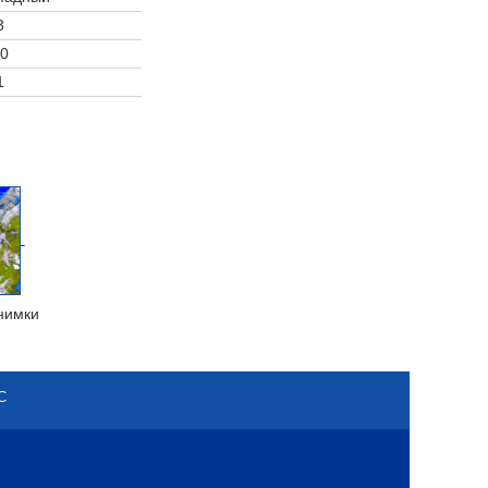
3
0
1
нимки
С