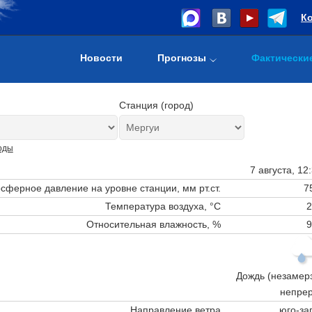
К
Новости
Прогнозы
Фактически
Станция (город)
оды
7 августа, 12
сферное давление на уровне станции,
мм рт.ст.
7
Температура воздуха, °C
2
Относительная влажность, %
9
Дождь (незамер
непре
Направление ветра
юго-за