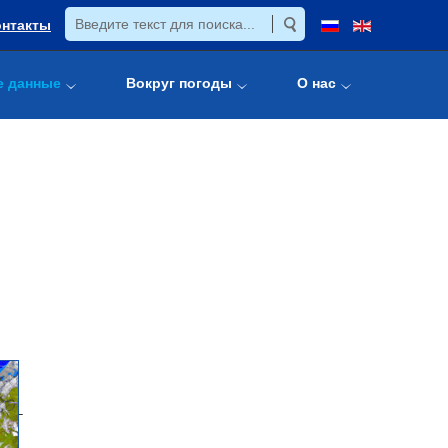
онтакты
е данные
Вокруг погоды
О нас