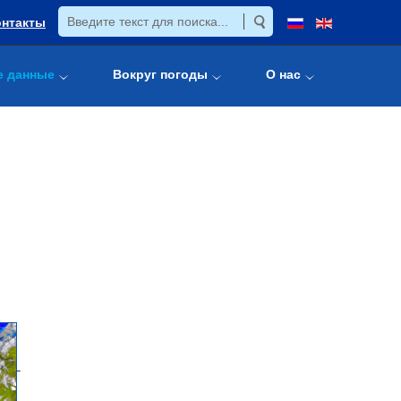
онтакты
е данные
Вокруг погоды
О нас