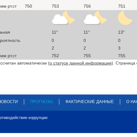
мм рт.ст
750
753
756
751
льная
11°
11°
13°
ероятность
0
0
0
2
2
3
мм рт.ст
752
755
755
ссчитан автоматически (
о статусе данной информации
). Страница
НОВОСТИ
ПРОГНОЗЫ
ФАКТИЧЕСКИЕ ДАННЫЕ
О НА
отиводействие коррупции