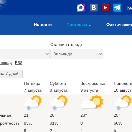
К
Новости
Прогнозы
Фактически
Станция (город)
 погода
RSS
на 7 дней
Пятница
Суббота
Воскресенье
Понедел
7 августа
8 августа
9 августа
10 август
льная
21°
20°
23°
25°
ероятность
83%
91%
0
66%
6
2
4
5