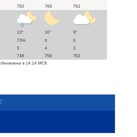
750
760
761
13°
10°
9°
73%
0
0
3
4
3
748
756
762
 обновлена в 14:14 МСК
С