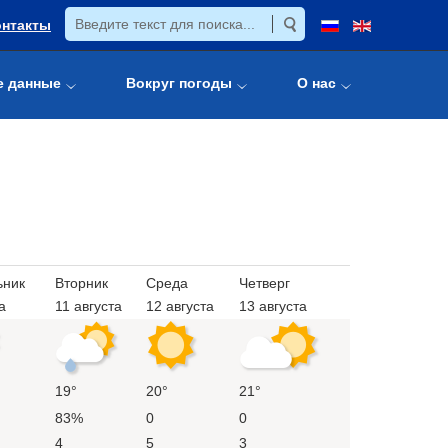
онтакты
е данные
Вокруг погоды
О нас
ьник
Вторник
Среда
Четверг
а
11 августа
12 августа
13 августа
19°
20°
21°
83%
0
0
4
5
3