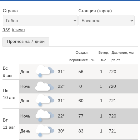
Страна
Станция (город)
RSS
Климат
Прогноз на 7 дней
Осадки,
Ветер,
Давление, мм
вероятность, %
м/с
рт. ст.
Вс
День
31°
56
1
720
9 авг
Ночь
22°
0
1
720
Пн
10 авг
День
31°
60
1
721
Ночь
22°
77
1
720
Вт
11 авг
День
30°
83
1
721