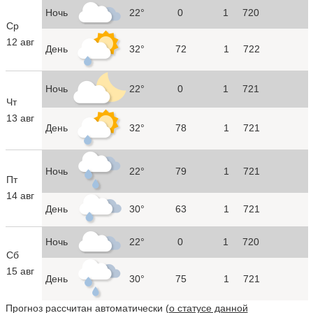
Ночь
22°
0
1
720
Ср
12 авг
День
32°
72
1
722
Ночь
22°
0
1
721
Чт
13 авг
День
32°
78
1
721
Ночь
22°
79
1
721
Пт
14 авг
День
30°
63
1
721
Ночь
22°
0
1
720
Сб
15 авг
День
30°
75
1
721
Прогноз рассчитан автоматически (
о статусе данной