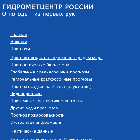
Главная
Новости
Прогнозы
Прогноз погоды на неделю по городам мира
Прогностические бюллетени
Глобальные среднесрочные прогнозы
Региональные краткосрочные прогнозы
Прогноз осадков на 2 часа (наукастинг)
Видеопрогнозы
Приземные прогностические карты
Другие виды прогнозов
Прогноз пожароопасности
Экстренная информация
Фактические данные
Текущая информация по России и миру