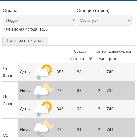
Страна
Станция (город)
Фактическая погода
RSS
Прогноз на 7 дней
Осадки,
Ветер,
Давление, мм
вероятность, %
м/с
рт. ст.
Чт
День
35°
88
1
740
6 авг
Ночь
27°
93
2
739
Пт
7 авг
День
34°
95
3
740
Ночь
27°
91
3
741
Сб