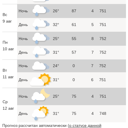
Ночь
26°
87
4
751
Вс
9 авг
День
32°
61
5
751
Ночь
25°
55
8
752
Пн
10 авг
День
31°
57
7
752
Ночь
24°
0
7
752
Вт
11 авг
День
31°
0
6
751
Ночь
25°
75
4
751
Ср
12 авг
День
31°
75
4
748
Прогноз рассчитан автоматически (
о статусе данной