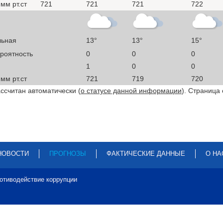
мм рт.ст
721
721
721
722
льная
13°
13°
15°
ероятность
0
0
0
1
0
0
мм рт.ст
721
719
720
ссчитан автоматически (
о статусе данной информации
). Страница
НОВОСТИ
ПРОГНОЗЫ
ФАКТИЧЕСКИЕ ДАННЫЕ
О НА
отиводействие коррупции