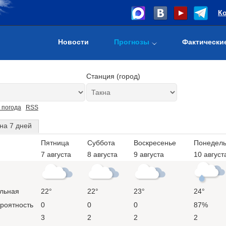
К
Новости
Прогнозы
Фактически
Станция (город)
 погода
RSS
на 7 дней
Пятница
Суббота
Воскресенье
Понедель
7 августа
8 августа
9 августа
10 август
льная
22°
22°
23°
24°
ероятность
0
0
0
87%
3
2
2
2