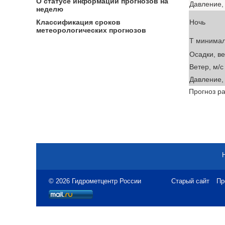
О статусе информации прогнозов на
Давление, 
неделю
Ночь
Классификация сроков
метеорологических прогнозов
T минима
Осадки, в
Ветер, м/с
Давление, 
Прогноз ра
© 2026 Гидрометцентр России
Старый сайт
Пр