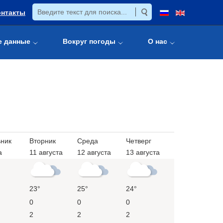
онтакты
е данные
Вокруг погоды
О нас
ник
Вторник
Среда
Четверг
а
11 августа
12 августа
13 августа
23°
25°
24°
0
0
0
2
2
2