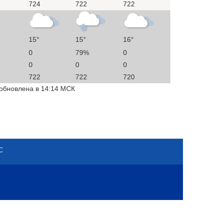
724
722
722
15°
15°
16°
0
79%
0
0
0
0
722
722
720
 обновлена в 14:14 МСК
С