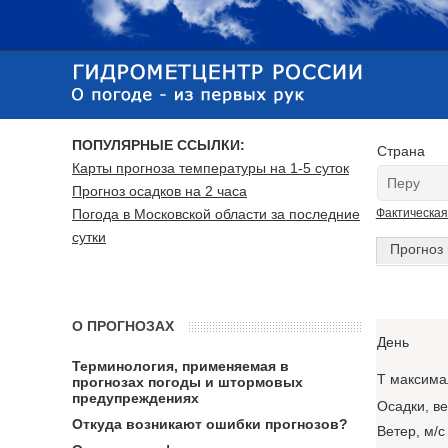
ПОПУЛЯРНЫЕ ССЫЛКИ:
Страна
Карты прогноза температуры на 1-5 суток
Прогноз осадков на 2 часа
Погода в Московской области за последние
Фактическая
сутки
Прогноз 
О ПРОГНОЗАХ
День
Терминология, применяемая в
T максима
прогнозах погоды и штормовых
предупреждениях
Осадки, в
Откуда возникают ошибки прогнозов?
Ветер, м/с