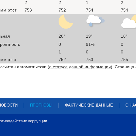
2
2
1
2
мм рт.ст
753
752
754
754
льная
20°
19°
18°
ероятность
0
91%
0
1
0
0
мм рт.ст
752
753
755
ссчитан автоматически (
о статусе данной информации
). Страница
НОВОСТИ
ПРОГНОЗЫ
ФАКТИЧЕСКИЕ ДАННЫЕ
О НА
отиводействие коррупции