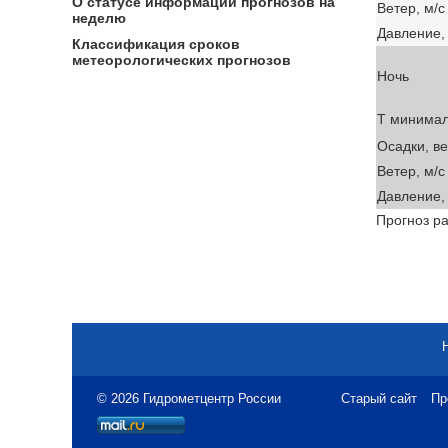
О статусе информации прогнозов на
Ветер, м/с
неделю
Давление, 
Классификация сроков
метеорологических прогнозов
Ночь
T минима
Осадки, в
Ветер, м/с
Давление, 
Прогноз ра
© 2026 Гидрометцентр России
Старый сайт
Пр