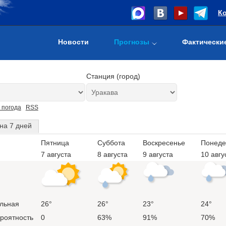
К
Новости
Прогнозы
Фактически
Станция (город)
 погода
RSS
на 7 дней
Пятница
Суббота
Воскресенье
Понеде
7 августа
8 августа
9 августа
10 авгу
льная
26°
26°
23°
24°
ероятность
0
63%
91%
70%