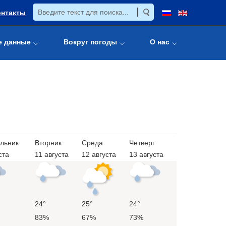
онтакты
е данные
Вокруг погоды
О нас
льник
Вторник
Среда
Четверг
ста
11 августа
12 августа
13 августа
24°
25°
24°
83%
67%
73%