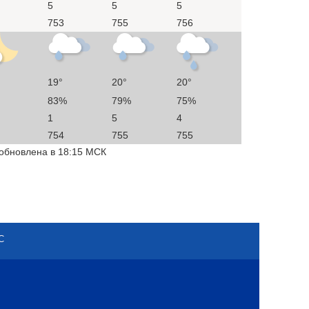
5
5
5
753
755
756
19°
20°
20°
83%
79%
75%
1
5
4
754
755
755
 обновлена в 18:15 МСК
С