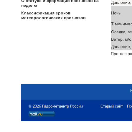
О статусе информации прогнозов на
Давление, 
неделю
Ночь
Классификация сроков
метеорологических прогнозов
T минима
Осадки, в
Ветер, м/с
Давление, 
Прогноз ра
© 2026 Гидрометцентр России
Старый сайт
Пр