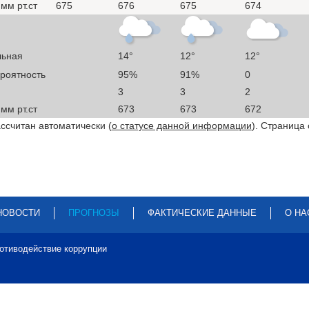
мм рт.ст
675
676
675
674
льная
14°
12°
12°
ероятность
95%
91%
0
3
3
2
мм рт.ст
673
673
672
ссчитан автоматически (
о статусе данной информации
). Страница
НОВОСТИ
ПРОГНОЗЫ
ФАКТИЧЕСКИЕ ДАННЫЕ
О НА
отиводействие коррупции