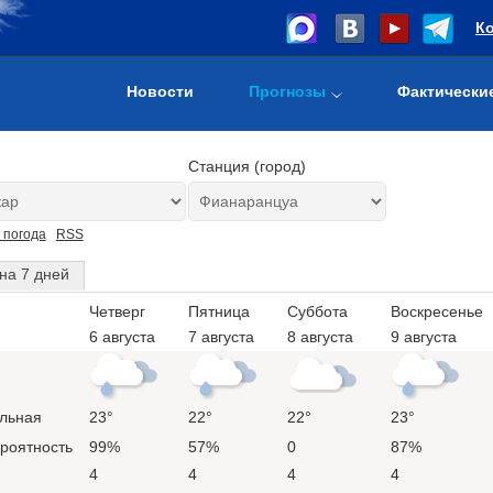
К
Новости
Прогнозы
Фактически
Станция (город)
 погода
RSS
на 7 дней
Четверг
Пятница
Суббота
Воскресенье
6 августа
7 августа
8 августа
9 августа
льная
23°
22°
22°
23°
ероятность
99%
57%
0
87%
4
4
4
4