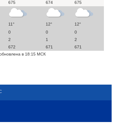
675
674
675
11°
12°
12°
0
0
0
2
1
2
672
671
671
 обновлена в 18:15 МСК
С