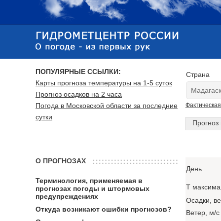
ПОПУЛЯРНЫЕ ССЫЛКИ:
Страна
Карты прогноза температуры на 1-5 суток
Прогноз осадков на 2 часа
Погода в Московской области за последние
Фактическая
сутки
Прогноз 
О ПРОГНОЗАХ
День
Терминология, применяемая в
T максима
прогнозах погоды и штормовых
предупреждениях
Осадки, в
Откуда возникают ошибки прогнозов?
Ветер, м/с