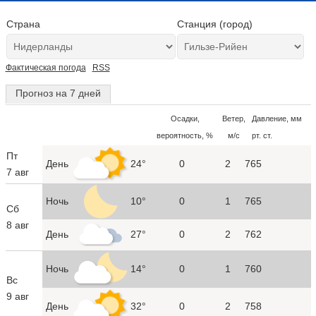
Страна
Станция (город)
Фактическая погода
RSS
Прогноз на 7 дней
Осадки,
Ветер,
Давление, мм
вероятность, %
м/с
рт. ст.
Пт
День
24°
0
2
765
7 авг
Ночь
10°
0
1
765
Сб
8 авг
День
27°
0
2
762
Ночь
14°
0
1
760
Вс
9 авг
День
32°
0
2
758