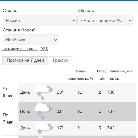
Страна
Область
Станция (город)
Фактическая погода
RSS
Прогноз на 7 дней
График
Осадки,
Ветер,
Давление, мм
вероятность, %
м/с
рт. ст.
Чт
День
23°
81
2
738
6 авг
Ночь
11°
91
1
737
Пт
7 авг
День
17°
91
5
742