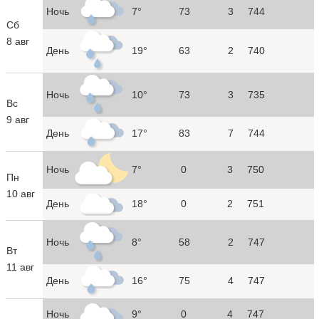
Ночь
7°
73
3
744
Сб
8 авг
День
19°
63
2
740
Ночь
10°
73
3
735
Вс
9 авг
День
17°
83
7
744
Ночь
7°
0
3
750
Пн
10 авг
День
18°
0
2
751
Ночь
8°
58
2
747
Вт
11 авг
День
16°
75
4
747
Ночь
9°
0
4
747