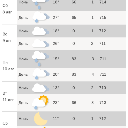
Ночь
18°
66
1
714
Сб
8 авг
День
27°
65
1
715
Ночь
18°
0
1
712
Вс
9 авг
День
26°
0
2
711
Ночь
15°
83
3
711
Пн
10 авг
День
20°
83
4
711
Ночь
13°
0
2
710
Вт
11 авг
День
23°
66
3
713
Ночь
11°
0
1
712
Ср