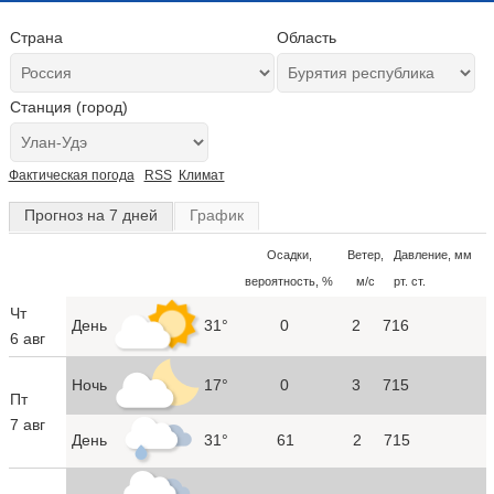
Страна
Область
Станция (город)
Фактическая погода
RSS
Климат
Прогноз на 7 дней
График
Осадки,
Ветер,
Давление, мм
вероятность, %
м/с
рт. ст.
Чт
День
31°
0
2
716
6 авг
Ночь
17°
0
3
715
Пт
7 авг
День
31°
61
2
715