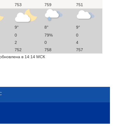
753
759
751
9°
8°
9°
0
79%
0
2
0
4
752
758
757
 обновлена в 14:14 МСК
С