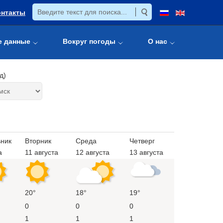
онтакты
е данные
Вокруг погоды
О нас
д)
ник
Вторник
Среда
Четверг
а
11 августа
12 августа
13 августа
20°
18°
19°
0
0
0
1
1
1