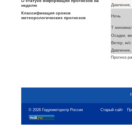
О статусе информации прогнозов на
Давление, 
неделю
Классификация сроков
Ночь
метеорологических прогнозов
T минима
Осадки, в
Ветер, м/с
Давление, 
Прогноз ра
© 2026 Гидрометцентр России
Старый сайт
Пр