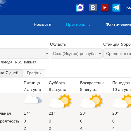
К
Новости
Прогнозы
Фактически
Область
Станция (горо
 погода
RSS
Климат
на 7 дней
График
Пятница
Суббота
Воскресенье
Понедель
7 августа
8 августа
9 августа
10 август
льная
17°
21°
23°
20°
ероятность
0
0
0
0
2
2
4
4