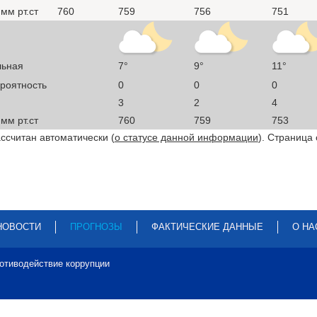
мм рт.ст
760
759
756
751
льная
7°
9°
11°
ероятность
0
0
0
3
2
4
мм рт.ст
760
759
753
ссчитан автоматически (
о статусе данной информации
). Страница
НОВОСТИ
ПРОГНОЗЫ
ФАКТИЧЕСКИЕ ДАННЫЕ
О НА
отиводействие коррупции