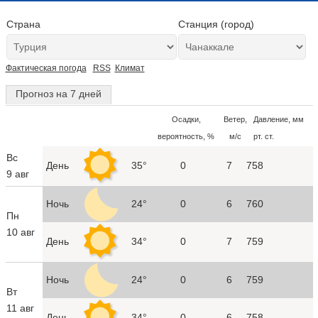
Страна
Станция (город)
Фактическая погода
RSS
Климат
Прогноз на 7 дней
Осадки,
Ветер,
Давление, мм
вероятность, %
м/с
рт. ст.
Вс
День
35°
0
7
758
9 авг
Ночь
24°
0
6
760
Пн
10 авг
День
34°
0
7
759
Ночь
24°
0
6
759
Вт
11 авг
День
34°
0
6
758