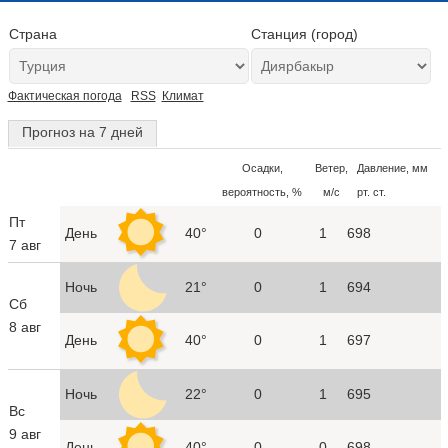
Страна
Станция (город)
Фактическая погода
RSS
Климат
Прогноз на 7 дней
Осадки,
Ветер,
Давление, мм
вероятность, %
м/с
рт. ст.
Пт
День
40°
0
1
698
7 авг
Ночь
21°
0
1
694
Сб
8 авг
День
40°
0
1
697
Ночь
22°
0
1
695
Вс
9 авг
День
40°
0
0
698