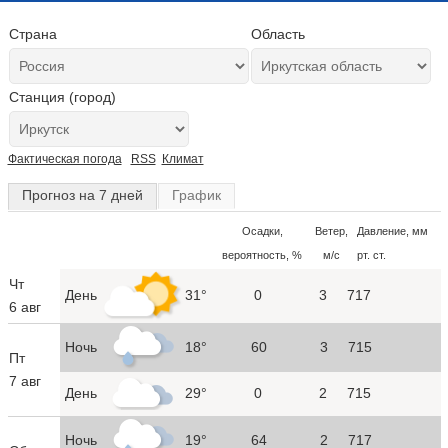
Страна
Область
Станция (город)
Фактическая погода
RSS
Климат
Прогноз на 7 дней
График
Осадки,
Ветер,
Давление, мм
вероятность, %
м/с
рт. ст.
Чт
День
31°
0
3
717
6 авг
Ночь
18°
60
3
715
Пт
7 авг
День
29°
0
2
715
Ночь
19°
64
2
717