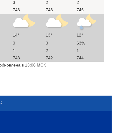
3
2
2
743
743
746
14°
13°
12°
0
0
63%
1
2
1
743
742
744
 обновлена в 13:06 МСК
С