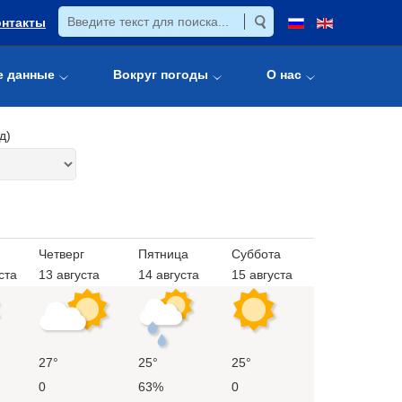
онтакты
е данные
Вокруг погоды
О нас
д)
Четверг
Пятница
Суббота
ста
13 августа
14 августа
15 августа
27°
25°
25°
0
63%
0