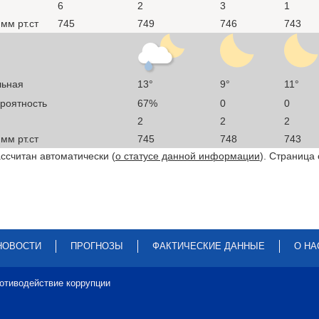
6
2
3
1
мм рт.ст
745
749
746
743
льная
13°
9°
11°
ероятность
67%
0
0
2
2
2
мм рт.ст
745
748
743
ссчитан автоматически (
о статусе данной информации
). Страница
НОВОСТИ
ПРОГНОЗЫ
ФАКТИЧЕСКИЕ ДАННЫЕ
О НА
отиводействие коррупции