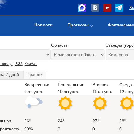
К
Новости
Прогнозы
Фактически
Область
Станция (горо
 погода
RSS
Климат
на 7 дней
График
Воскресенье
Понедельник
Вторник
Среда
9 августа
10 августа
11 августа
12 авгу
льная
26°
24°
27°
28°
ероятность
99%
0
0
0