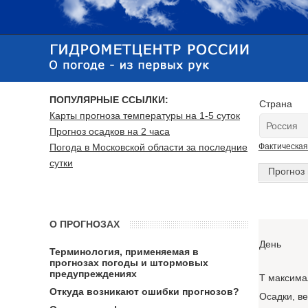
ПОПУЛЯРНЫЕ ССЫЛКИ:
Страна
Карты прогноза температуры на 1-5 суток
Прогноз осадков на 2 часа
Погода в Московской области за последние
Фактическая
сутки
Прогноз 
О ПРОГНОЗАХ
День
Терминология, применяемая в
прогнозах погоды и штормовых
предупреждениях
T максима
Откуда возникают ошибки прогнозов?
Осадки, в