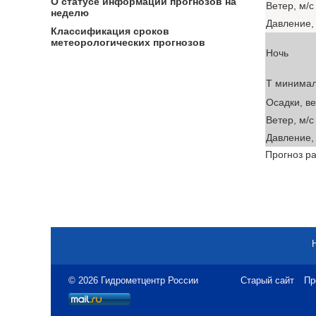
О статусе информации прогнозов на
Ветер, м/с
неделю
Давление, 
Классификация сроков
метеорологических прогнозов
Ночь
T минима
Осадки, в
Ветер, м/с
Давление, 
Прогноз ра
© 2026 Гидрометцентр России
Старый сайт
Пр