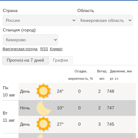
Страна
Область
Станция (город)
Фактическая погода
RSS
Климат
Прогноз на 7 дней
График
Осадки,
Ветер,
Давление, мм
вероятность, %
м/с
рт. ст.
Пн
День
24°
0
2
748
10 авг
Ночь
10°
0
2
747
Вт
11 авг
День
27°
0
3
745