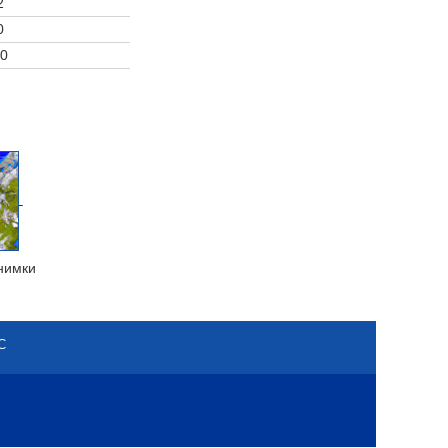
2
0
0
нимки
С