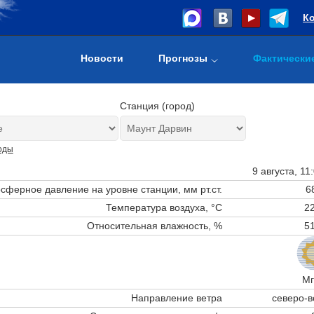
К
Новости
Прогнозы
Фактически
Станция (город)
оды
9 августа, 11
сферное давление на уровне станции,
мм рт.ст.
6
Температура воздуха, °C
22
Относительная влажность, %
51
Мг
Направление ветра
северо-в