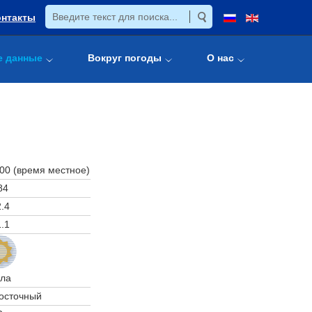
онтакты
е данные
Вокруг погоды
О нас
:00 (время местное)
84
.4
.1
ла
осточный