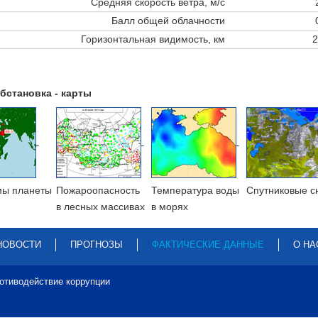
Средняя скорость ветра, м/с
Балл общей облачности
Горизонтальная видимость, км
2
бстановка - карты
мы планеты
Пожароопасность
Температура воды
Cпутниковые с
в лесных массивах
в морях
НОВОСТИ
ПРОГНОЗЫ
ФАКТИЧЕСКИЕ ДАННЫЕ
О НА
отиводействие коррупции