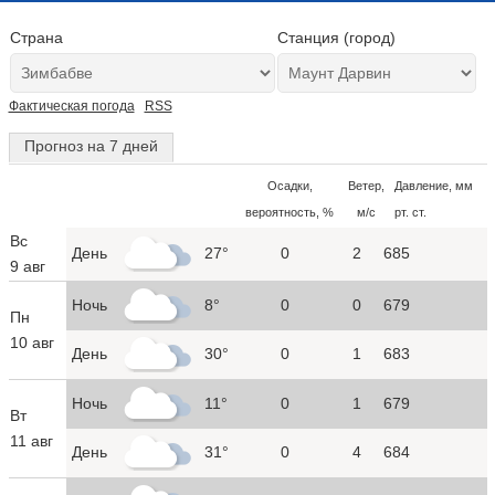
Страна
Станция (город)
Фактическая погода
RSS
Прогноз на 7 дней
Осадки,
Ветер,
Давление, мм
вероятность, %
м/с
рт. ст.
Вс
День
27°
0
2
685
9 авг
Ночь
8°
0
0
679
Пн
10 авг
День
30°
0
1
683
Ночь
11°
0
1
679
Вт
11 авг
День
31°
0
4
684