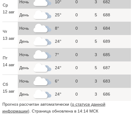
Ночь
10°
0
3
682
Ср
12 авг
День
25°
0
5
688
Ночь
8°
0
3
684
Чт
13 авг
День
24°
0
5
689
Ночь
7°
0
3
685
Пт
14 авг
День
24°
0
5
687
Ночь
6°
0
3
683
Сб
15 авг
День
24°
0
3
686
Прогноз рассчитан автоматически (
о статусе данной
информации
). Страница обновлена в 14:14 МСК