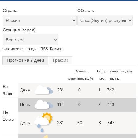
Страна
Область
Станция (город)
Фактическая погода
RSS
Климат
Прогноз на 7 дней
График
Осадки,
Ветер,
Давление, мм
вероятность, %
м/с
рт. ст.
Вс
День
23°
0
1
742
9 авг
Ночь
11°
0
2
743
Пн
10 авг
День
23°
60
3
747